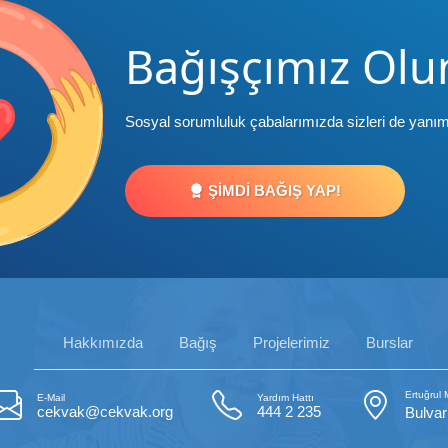
Bağışçımız Olu
Sosyal sorumluluk çabalarımızda sizleri de yanım
ŞIMDI BAĞIŞ YAP!
Hakkımızda
Bağış
Projelerimiz
Burslar
Ertuğrul
E-Mail
Yardım Hattı
cekvak@cekvak.org
444 2 235
Bulvar