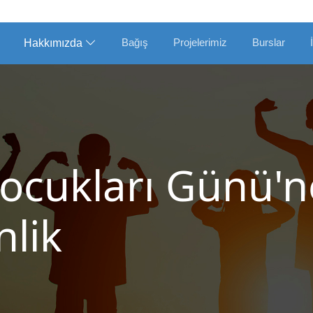
Bağış
Projelerimiz
Burslar
Hakkımızda
ocukları Günü'n
nlik